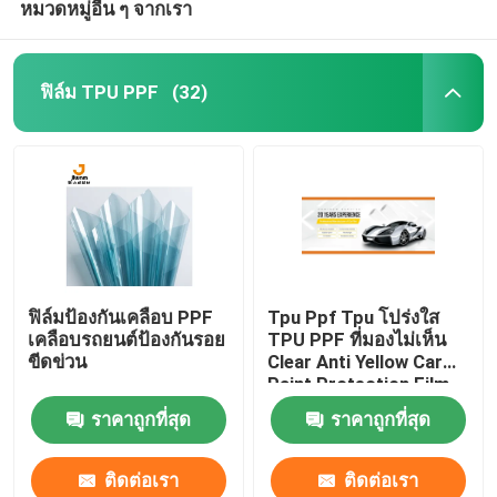
หมวดหมู่อื่น ๆ จากเรา
ฟิล์ม TPU PPF
(32)
ฟิล์มป้องกันเคลือบ PPF
Tpu Ppf Tpu โปร่งใส
เคลือบรถยนต์ป้องกันรอย
TPU PPF ที่มองไม่เห็น
ขีดข่วน
Clear Anti Yellow Car
Paint Protection Film
Anti Dirty Auto
ราคาถูกที่สุด
ราคาถูกที่สุด
Repaired Wrap Film
ติดต่อเรา
ติดต่อเรา