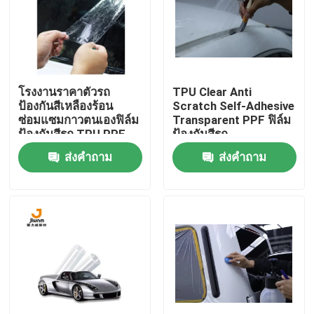
ทัวร์โรงงาน
ควบคุมคุณภาพ
โรงงานราคาตัวรถ
TPU Clear Anti
ป้องกันสีเหลืองร้อน
Scratch Self-Adhesive
ซ่อมแซมกาวตนเองฟิล์ม
Transparent PPF ฟิล์ม
ติดต่อเรา
ป้องกันสีรถ TPU PPF
ป้องกันสีรถ
ส่งคำถาม
ส่งคำถาม
ข่าว
ทุกกรณี
VR
ฟิล์ม TPU PPF