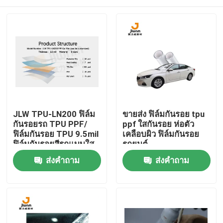
JLW TPU-LN200 ฟิล์ม
ขายส่ง ฟิล์มกันรอย tpu
กันรอยรถ TPU PPF/
ppf ใสกันรอย ห่อตัว
ฟิล์มกันรอย TPU 9.5mil
เคลือบผิว ฟิล์มกันรอย
ฟิล์มกันรอยสีรถแบบใส
รถยนต์
สามารถปรับแต่งได้
บ้าน
ส่งคำถาม
ส่งคำถาม
ผลิตภัณฑ์
เกี่ยวกับเรา