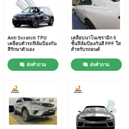
ผลิตภัณฑ์
ฟิล์ม TPU PPF
Anti Scratch TPU
เคลือบนาโนเซรามิก 5
เคลือบตัวรถฟิล์มป้องกัน
ชั้นฟิล์มป้องกันสี PPF ใส
สีรักษาตัวเอง
สำหรับรถยนต์
ฟิล์มรถยนต์ทีพียู
ส่งคำถาม
ส่งคำถาม
ฟิล์มป้องกันสี TPU
ฟิล์มกรองแสง
ฟิล์มกระจกกันกระแทก
ฟิล์มกันรอย PPF