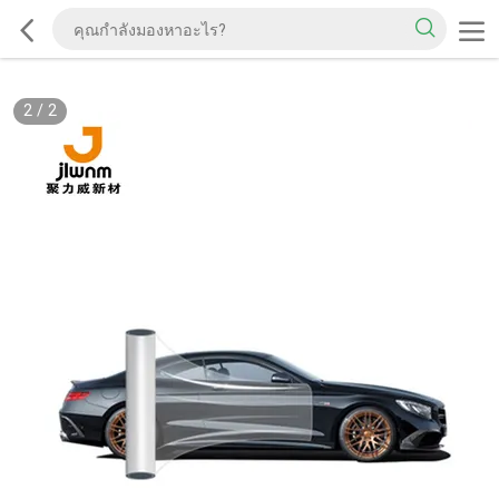
2
/
2